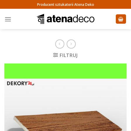
Skip
Producent sztukaterii Atena Deko
to
content
FILTRUJ