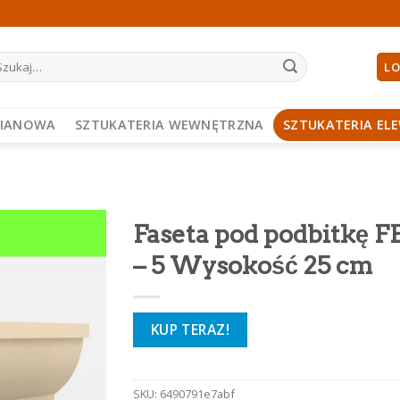
ukaj:
LO
PIANOWA
SZTUKATERIA WEWNĘTRZNA
SZTUKATERIA EL
Faseta pod podbitkę F
– 5 Wysokość 25 cm
KUP TERAZ!
SKU:
6490791e7abf