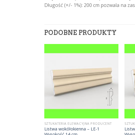
Długość (+/- 1%): 200 cm pozwala na z
PODOBNE PRODUKTY
CYJNA PRODUCENT
SZTUKATERIA ELEWACYJNA PRODUCENT
SZTUK
nna – LE-17
Listwa wokółokienna – LE-1
Listw
Wysokość 14 cm
Wyso