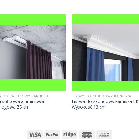
WY DO ZABUDOWY KARNISZA
LISTWY DO ZABUDOWY KARNISZA
a sufitowa aluminiowa
Listwa do zabudowy karnisza L
iegowa ZS cm
Wysokość 13 cm