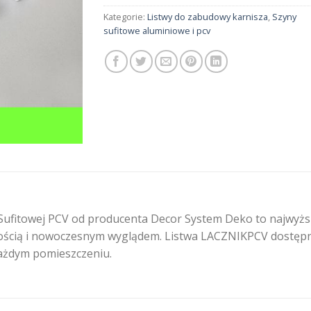
Kategorie:
Listwy do zabudowy karnisza
,
Szyny
sufitowe aluminiowe i pcv
ufitowej PCV od producenta Decor System Deko to najwyższa
cią i nowoczesnym wyglądem. Listwa LACZNIKPCV dostępna je
ażdym pomieszczeniu.