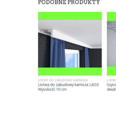
PODOBNE PRODUKTY
WY KARNISZA
LISTWY DO ZABUDOWY KARNISZA
LIST
uminiowej 10 szt.
Listwa do zabudowy karnisza LKO3
Szyn
Wysokość 10 cm
dwub