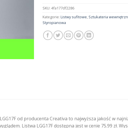
SKU:
4fa177df2286
Kategorie:
Listwy sufitowe
,
Sztukateria wewnętrz
Styropianowa
GG17F od producenta Creativa to najwyższa jakość w najni
yglądem. Listwa LGG17F dostępna jest w cenie 75.99 zł. Wyso