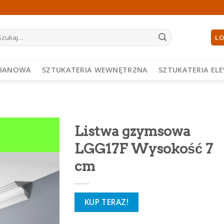
ukaj:
LO
PIANOWA
SZTUKATERIA WEWNĘTRZNA
SZTUKATERIA EL
Listwa gzymsowa
LGG17F Wysokość 7
cm
KUP TERAZ!