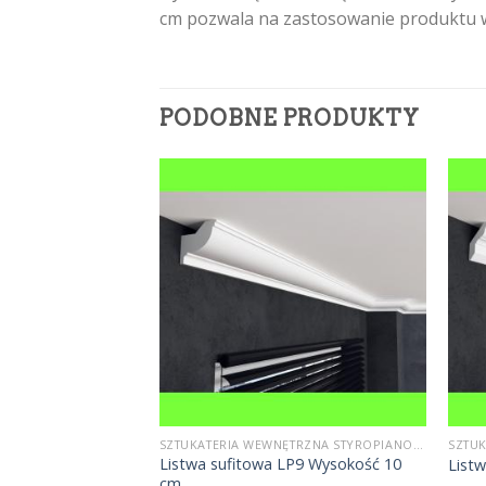
cm pozwala na zastosowanie produktu 
PODOBNE PRODUKTY
SZTUKATERIA WEWNĘTRZNA STYROPIANOWA
SZTUKATERIA WEWNĘTRZNA STYROPIANOWA
Listwa sufitowa LP9 Wysokość 10
FE1 Wysokość 15 cm
List
cm