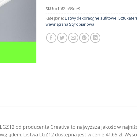
SKU:
b1f62fa99de9
Kategorie:
Listwy dekoracyjne sufitowe
,
Sztukater
wewnętrzna Styropianowa
GZ12 od producenta Creativa to najwyższa jakość w najniżs
yglądem. Listwa LGZ12 dostępna jest w cenie 41.65 zł. Wyso