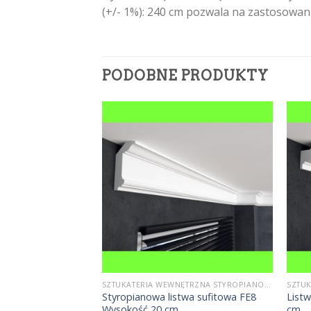
(+/- 1%): 240 cm pozwala na zastosowa
PODOBNE PRODUKTY
SZTUKATERIA WEWNĘTRZNA STYROPIANOWA
SZTUKATERIA WEWNĘTRZNA STYROPIANOWA
 ORAC DECOR C200
Styropianowa listwa sufitowa FE8
List
Wysokość 20 cm
cm