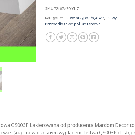
SKU:
72f67e70f6b7
Kategorie:
Listwy przypodłogowe
,
Listwy
Przypodłogowe poliuretanowe
owa QS003P Lakierowana od producenta Mardom Decor to na
rwałością i nowoczesnym wyglądem. Listwa QS003P dostępna 