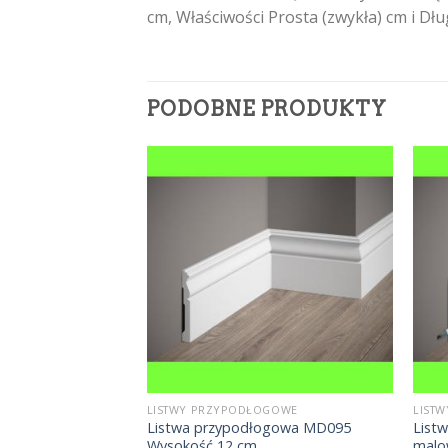
cm, Właściwości Prosta (zwykła) cm i D
PODOBNE PRODUKTY
OGOWE
LISTWY PRZYPODŁOGOWE
LIST
: c-4 Wysokość
Listwa przypodłogowa MD095
List
 cm
Wysokość 12 cm
malo