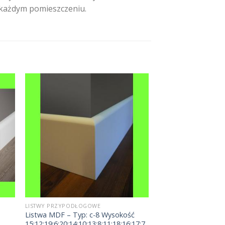
w każdym pomieszczeniu.
LISTWY PRZYPODŁOGOWE
Listwa MDF – Typ: c-8 Wysokość
15;12;19;6;20;14;10;13;8;11;18;16;17;7