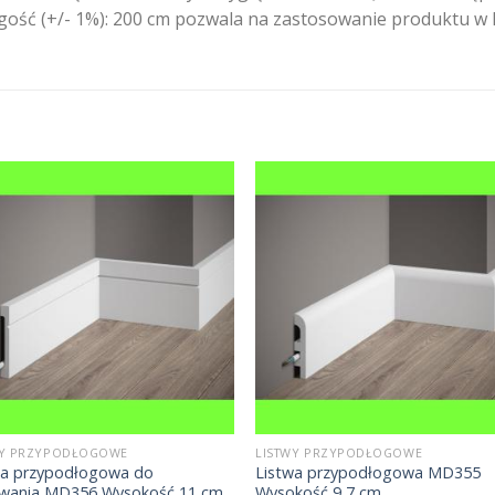
ługość (+/- 1%): 200 cm pozwala na zastosowanie produktu 
WY PRZYPODŁOGOWE
LISTWY PRZYPODŁOGOWE
wa przypodłogowa do
Listwa przypodłogowa MD355
wania MD356 Wysokość 11 cm
Wysokość 9,7 cm