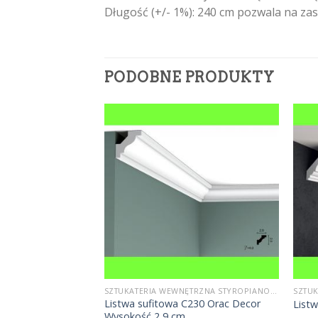
Długość (+/- 1%): 240 cm pozwala na z
PODOBNE PRODUKTY
SZTUKATERIA WEWNĘTRZNA STYROPIANOWA
SZTUKATERIA WEWNĘTRZNA STYROPIANOWA
styropianowa LP3
Listwa sufitowa C230 Orac Decor
List
Wysokość 2,9 cm