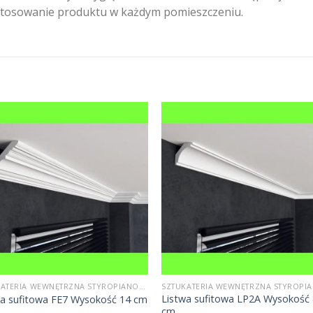
astosowanie produktu w każdym pomieszczeniu.
SZTUKATERIA WEWNĘTRZNA STYROPIANOWA
Listwa sufitowa LP2A Wysokość
wa sufitowa FE7 Wysokość 14 cm
cm