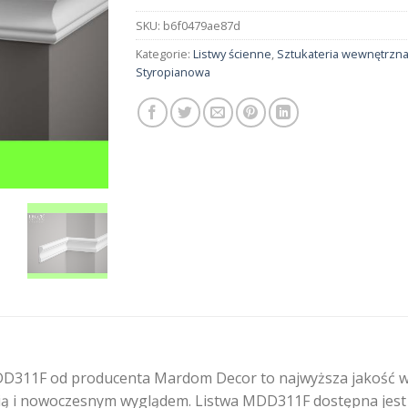
SKU:
b6f0479ae87d
Kategorie:
Listwy ścienne
,
Sztukateria wewnętrzn
Styropianowa
D311F od producenta Mardom Decor to najwyższa jakość w n
ą i nowoczesnym wyglądem. Listwa MDD311F dostępna jest w 