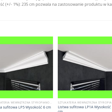
gość (+/- 1%): 235 cm pozwala na zastosowanie produktu w k
SZTUKATERIA WEWNĘTRZNA STYROPIANOWA
Listwa sufitowa LP1A Wysokość
wa sufitowa LP5 Wysokość 6 cm
cm