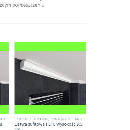
ażdym pomieszczeniu.
SZTUKATERIA WEWNĘTRZNA STYROPIANOWA
SZTUKATERIA WEWNĘTRZNA STYROPIANOWA
 8
Listwa sufitowa FE10 Wysokość 9,5
cm