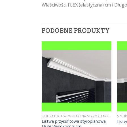
Właściwości FLEX (elastyczna) cm i Dłu
PODOBNE PRODUKTY
SZTUKATERIA WEWNĘTRZNA STYROPIANOWA
SZTUKATERIA WEWNĘTRZNA STYROPIANOWA
LP8 Wysokość 15,5
Listwa przysufitowa styropianowa
List
LP3A Wysokość 8 cm