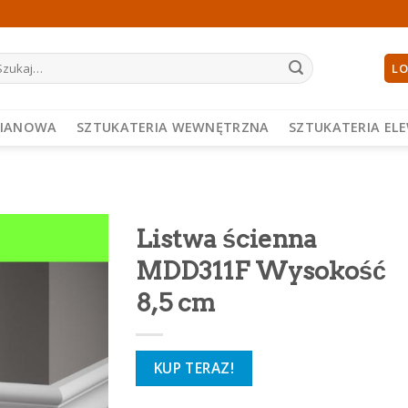
ukaj:
LO
PIANOWA
SZTUKATERIA WEWNĘTRZNA
SZTUKATERIA EL
Listwa ścienna
MDD311F Wysokość
8,5 cm
KUP TERAZ!