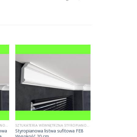
SZTUKATERIA WEWNĘTRZNA STYROPIANOWA
SZTUKATERIA WEWNĘTRZNA STYROPIANOWA
towa
Styropianowa listwa sufitowa FE8
a
Wysokość 20 cm