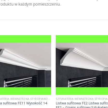
roduktu w każdym pomieszczeniu.
SZTUKATERIA WEWNĘTRZNA STYROPIANOWA
wa sufitowa FE11 Wysokość 14
Listwa sufitowa FE2 Listwa sufi
FE2 – Gzyms sufitowy Sztukateri