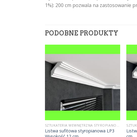
1%): 200 cm pozwala na zastosowanie p
PODOBNE PRODUKTY
SZTUKATERIA WEWNĘTRZNA STYROPIANOWA
SZTUKATERIA WEWNĘTRZNA STYROPIANOWA
LP1A Wysokość 8
Listwa sufitowa styropianowa LP3
List
Wysokość 12 cm
cm