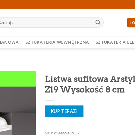
ukaj:
LO
PIANOWA
SZTUKATERIA WEWNĘTRZNA
SZTUKATERIA EL
Listwa sufitowa Arsty
Z19 Wysokość 8 cm
KUP TERAZ!
SKU:
d54e99a6c037