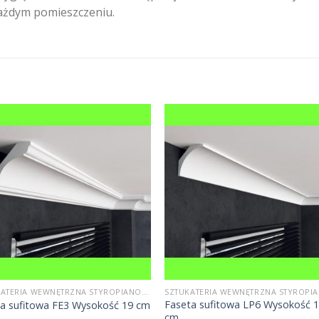
ażdym pomieszczeniu.
SZTUKATERIA WEWNĘTRZNA STYROPIANOWA
Faseta sufitowa LP6 Wysokość 
wa sufitowa FE3 Wysokość 19 cm
cm