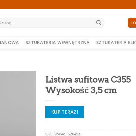
ukaj:
LO
PIANOWA
SZTUKATERIA WEWNĘTRZNA
SZTUKATERIA EL
Listwa sufitowa C355
Wysokość 3,5 cm
KUP TERAZ!
SKU:
9b04d152845e