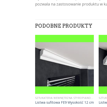
pozwala na zastosowanie produktu w k
PODOBNE PRODUKTY
SZTUKATERIA WEWNĘTRZNA STYROPIANOWA
SZTUKATERIA WEWNĘTRZNA STYROPIANOWA
FE10 Wysokość 9,5
Listwa sufitowa FE9 Wysokość 12 cm
List