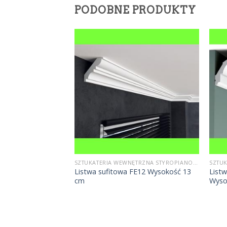
PODOBNE PRODUKTY
SZTUKATERIA WEWNĘTRZNA STYROPIANOWA
SZTUKATERIA WEWNĘTRZNA STYROPIANOWA
E2 Listwa sufitowa
Listwa sufitowa FE12 Wysokość 13
List
owy Sztukateria
cm
Wyso
ysokość 19 cm