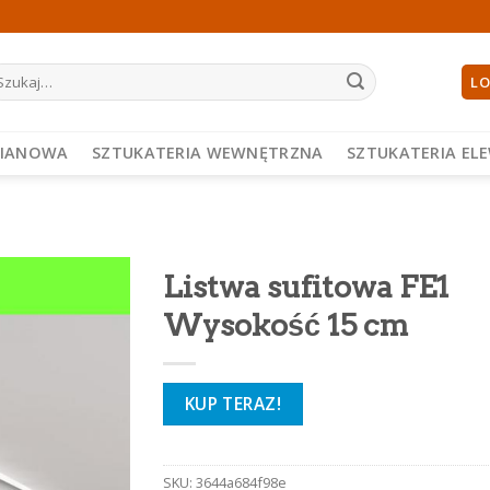
ukaj:
LO
PIANOWA
SZTUKATERIA WEWNĘTRZNA
SZTUKATERIA EL
Listwa sufitowa FE1
Wysokość 15 cm
KUP TERAZ!
SKU:
3644a684f98e