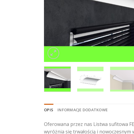
OPIS
INFORMACJE DODATKOWE
Oferowana przez nas Listwa sufitowa FE
wyróżnia się trwałością i nowoczesnym w