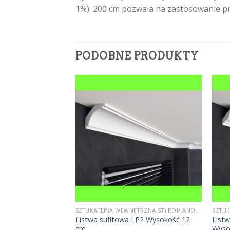
1%): 200 cm pozwala na zastosowanie p
PODOBNE PRODUKTY
SZTUKATERIA WEWNĘTRZNA STYROPIANOWA
SZTUKATERIA WEWNĘTRZNA STYROPIANOWA
Listwa sufitowa LP2 Wysokość 12
List
FE7 Wysokość 14 cm
cm
Wyso