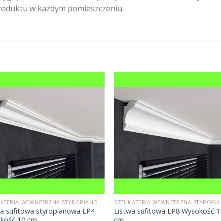
roduktu w każdym pomieszczeniu.
SZTUKATERIA WEWNĘTRZNA STYROPIANOWA
wa sufitowa styropianowa LP4
Listwa sufitowa LP8 Wysokość 1
kość 10 cm
cm