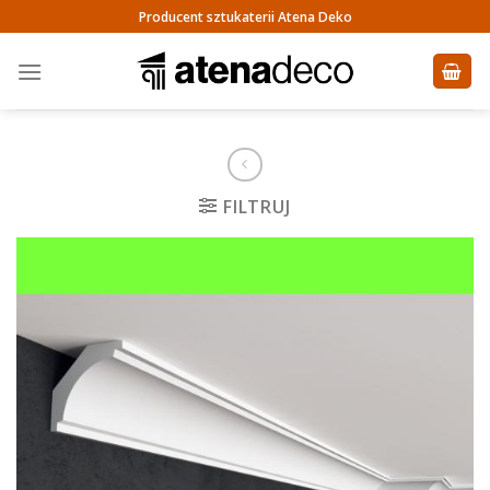
Skip
Producent sztukaterii Atena Deko
to
content
FILTRUJ