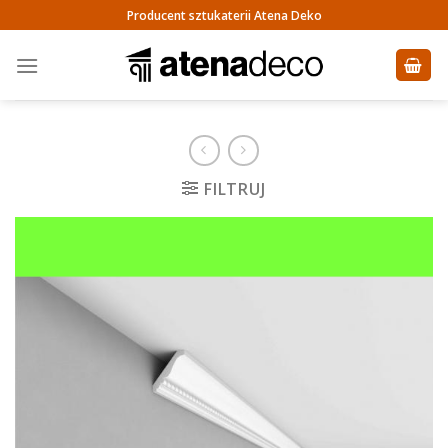
Skip
Producent sztukaterii Atena Deko
to
content
FILTRUJ