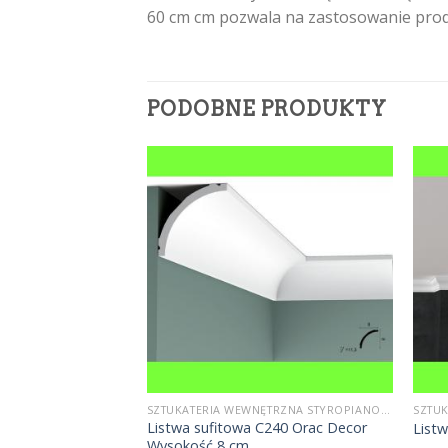
60 cm cm pozwala na zastosowanie pro
PODOBNE PRODUKTY
SZTUKATERIA WEWNĘTRZNA STYROPIANOWA
SZTUKATERIA WEWNĘTRZNA STYROPIANOWA
Listwa sufitowa C240 Orac Decor
FE1 Wysokość 15 cm
List
Wysokość 8 cm