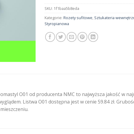
SKU:
1f1baa5b8eda
Kategorie:
Rozety sufitowe
,
Sztukateria wewnętrz
Styropianowa
omastyl O01 od producenta NMC to najwyższa jakość w najn
yglądem. Listwa O01 dostępna jest w cenie 59.84 zł. Gruboś
mieszczeniu.