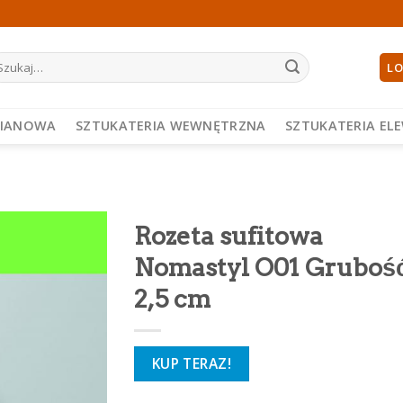
ukaj:
LO
PIANOWA
SZTUKATERIA WEWNĘTRZNA
SZTUKATERIA EL
Rozeta sufitowa
Nomastyl O01 Gruboś
2,5 cm
KUP TERAZ!