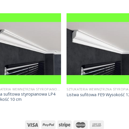
SZTUKATERIA WEWNĘTRZNA STYROPIANOWA
wa sufitowa styropianowa LP4
Listwa sufitowa FE9 Wysokość 
kość 10 cm