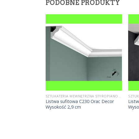
PODOBNE PRODUKTY
SZTUKATERIA WEWNĘTRZNA STYROPIANOWA
SZTUKATERIA WEWNĘTRZNA STYROPIANOWA
Listwa sufitowa C230 Orac Decor
List
FE1 Wysokość 15 cm
Wysokość 2,9 cm
Wyso