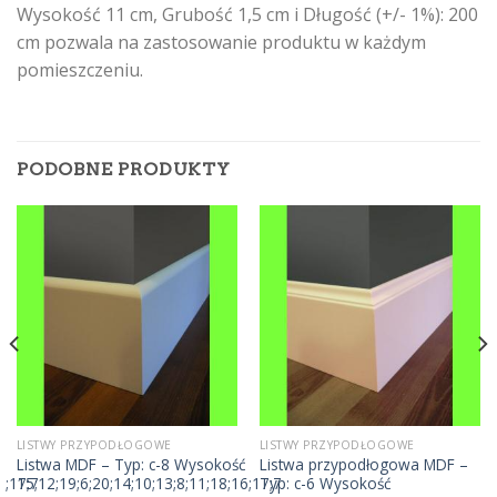
Wysokość 11 cm, Grubość 1,5 cm i Długość (+/- 1%): 200
cm pozwala na zastosowanie produktu w każdym
pomieszczeniu.
PODOBNE PRODUKTY
LISTWY PRZYPODŁOGOWE
LISTWY PRZYPODŁOGOWE
ć
Listwa MDF – Typ: c-8 Wysokość
Listwa przypodłogowa MDF –
6;17;7
15;12;19;6;20;14;10;13;8;11;18;16;17;7
Typ: c-6 Wysokość