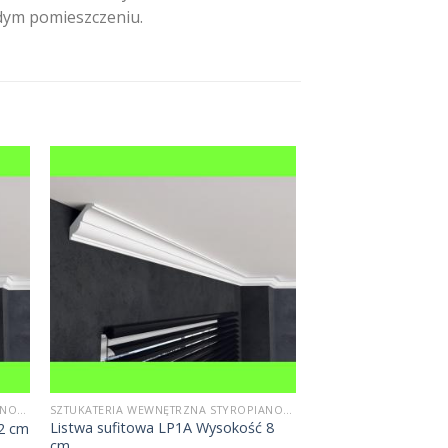
żdym pomieszczeniu.
SZTUKATERIA WEWNĘTRZNA STYROPIANOWA
SZTUKATERIA WEWNĘTRZNA STYROPIANOWA
Listwa sufitowa LP1A Wysokość 8
12 cm
cm