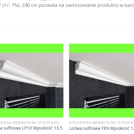
ść (+/- 1%): 240 cm pozwala na zastosowanie produktu w ka
SZTUKATERIA WEWNĘTRZNA STYROPIANOWA
wa sufitowa LP10 Wysokość 13,5
Listwa sufitowa FE9 Wysokość 