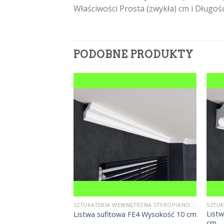
Właściwości Prosta (zwykła) cm i Długo
PODOBNE PRODUKTY
SZTUKATERIA WEWNĘTRZNA STYROPIANOWA
SZTUKATERIA WEWNĘTRZNA STYROPIANOWA
FE11 Wysokość 14
List
Listwa sufitowa FE4 Wysokość 10 cm
cm