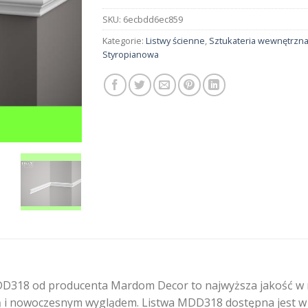
SKU:
6ecbdd6ec859
Kategorie:
Listwy ścienne
,
Sztukateria wewnętrzn
Styropianowa
D318 od producenta Mardom Decor to najwyższa jakość w na
 i nowoczesnym wyglądem. Listwa MDD318 dostępna jest w ce