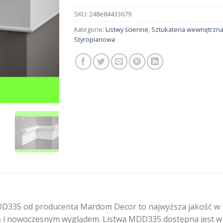
SKU:
248e84433679
Kategorie:
Listwy ścienne
,
Sztukateria wewnętrzn
Styropianowa
D335 od producenta Mardom Decor to najwyższa jakość w na
 i nowoczesnym wyglądem. Listwa MDD335 dostępna jest w ce