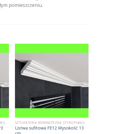
żdym pomieszczeniu.
SZTUKATERIA WEWNĘTRZNA STYROPIANOWA
SZTUKATERIA WEWNĘTRZNA STYROPIANOWA
P3
Listwa sufitowa FE12 Wysokość 13
cm