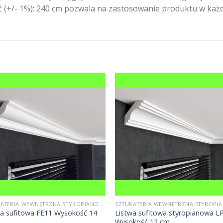
ść (+/- 1%): 240 cm pozwala na zastosowanie produktu w ka
SZTUKATERIA WEWNĘTRZNA STYROPIANOWA
wa sufitowa FE11 Wysokość 14
Listwa sufitowa styropianowa L
Wysokość 12 cm