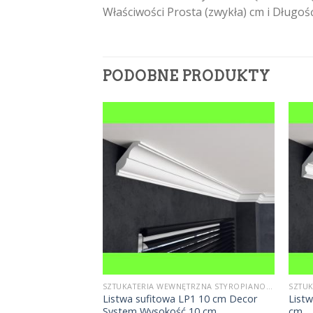
Właściwości Prosta (zwykła) cm i Długo
PODOBNE PRODUKTY
SZTUKATERIA WEWNĘTRZNA STYROPIANOWA
SZTUKATERIA WEWNĘTRZNA STYROPIANOWA
C220 Orac Decor
Listwa sufitowa LP1 10 cm Decor
List
System Wysokość 10 cm
cm