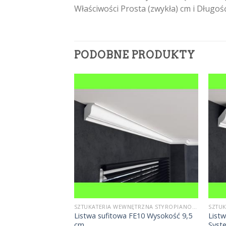
Właściwości Prosta (zwykła) cm i Długo
PODOBNE PRODUKTY
SZTUKATERIA WEWNĘTRZNA STYROPIANOWA
SZTUKATERIA WEWNĘTRZNA STYROPIANOWA
Listwa sufitowa FE10 Wysokość 9,5
List
LP5 Wysokość 6 cm
cm
Syst