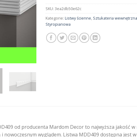
SKU:
3ea2db50e62c
Kategorie:
Listwy ścienne
,
Sztukateria wewnętrzn
Styropianowa
D409 od producenta Mardom Decor to najwyższa jakość w na
 i nowoczesnym wyglądem. Listwa MDD409 dostępna jest w ce