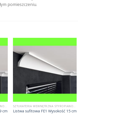
żdym pomieszczeniu.
SZTUKATERIA WEWNĘTRZNA STYROPIANOWA
SZTUKATERIA WEWNĘTRZNA STYROPIANOWA
19 cm
Listwa sufitowa FE1 Wysokość 15 cm