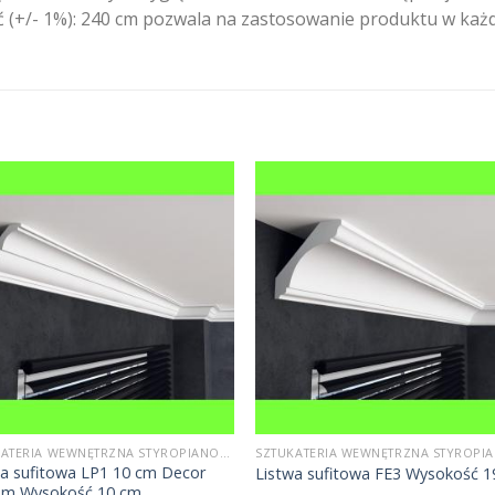
ść (+/- 1%): 240 cm pozwala na zastosowanie produktu w ka
SZTUKATERIA WEWNĘTRZNA STYROPIANOWA
wa sufitowa LP1 10 cm Decor
Listwa sufitowa FE3 Wysokość 
em Wysokość 10 cm