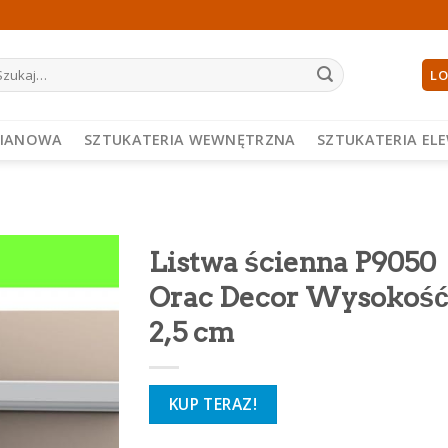
ukaj:
LO
PIANOWA
SZTUKATERIA WEWNĘTRZNA
SZTUKATERIA EL
Listwa ścienna P9050
Orac Decor Wysokoś
2,5 cm
KUP TERAZ!