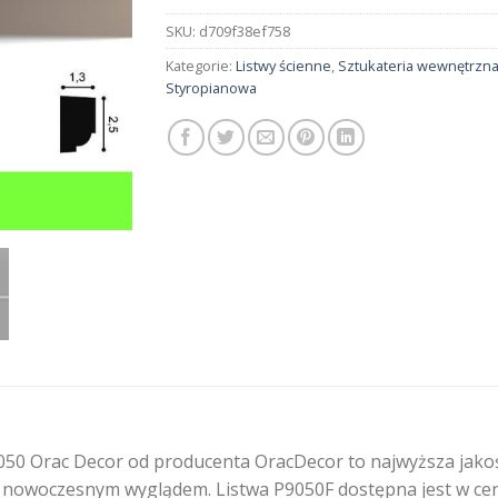
SKU:
d709f38ef758
Kategorie:
Listwy ścienne
,
Sztukateria wewnętrzn
Styropianowa
50 Orac Decor od producenta OracDecor to najwyższa jakość
i nowoczesnym wyglądem. Listwa P9050F dostępna jest w ceni