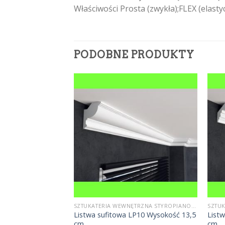
Właściwości Prosta (zwykła);FLEX (elas
PODOBNE PRODUKTY
SZTUKATERIA WEWNĘTRZNA STYROPIANOWA
SZTUKATERIA WEWNĘTRZNA STYROPIANOWA
Listwa sufitowa LP10 Wysokość 13,5
List
LP5 Wysokość 6 cm
cm
cm