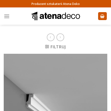
Skip
Producent sztukaterii Atena Deko
to
content
FILTRUJ