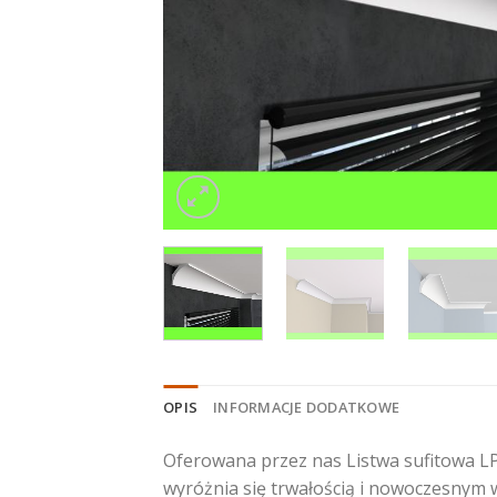
OPIS
INFORMACJE DODATKOWE
Oferowana przez nas Listwa sufitowa LP
wyróżnia się trwałością i nowoczesnym 