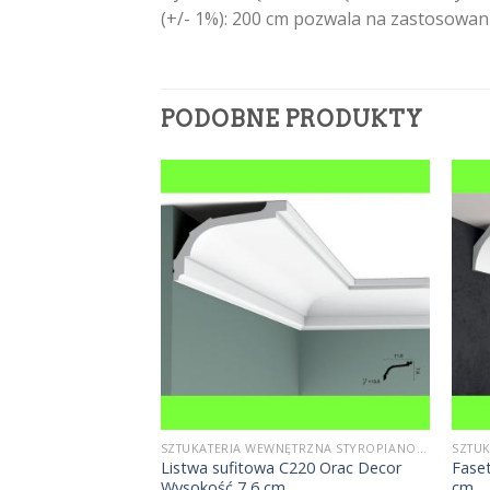
(+/- 1%): 200 cm pozwala na zastosowa
PODOBNE PRODUKTY
SZTUKATERIA WEWNĘTRZNA STYROPIANOWA
SZTUKATERIA WEWNĘTRZNA STYROPIANOWA
owa styropianowa
Listwa sufitowa C220 Orac Decor
Fase
 cm
Wysokość 7,6 cm
cm