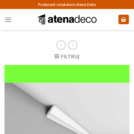
Skip
Producent sztukaterii Atena Deko
to
content
FILTRUJ