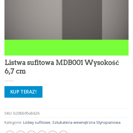
Listwa sufitowa MDB001 Wysokość
6,7 cm
KUP TERAZ!
SKU:
b20bb95ab626
Kategorie:
Listwy sufitowe
,
Sztukateria wewnętrzna Styropianowa