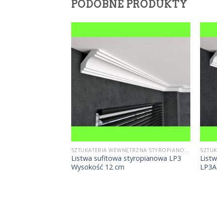
PODOBNE PRODUKTY
SZTUKATERIA WEWNĘTRZNA STYROPIANOWA
SZTUKATERIA WEWNĘTRZNA STYROPIANOWA
C240 Orac Decor
Listwa sufitowa styropianowa LP3
List
Wysokość 12 cm
LP3A