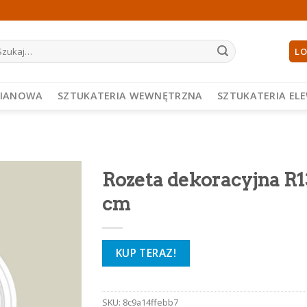
ukaj:
LO
PIANOWA
SZTUKATERIA WEWNĘTRZNA
SZTUKATERIA EL
Rozeta dekoracyjna R1
cm
KUP TERAZ!
SKU:
8c9a14ffebb7