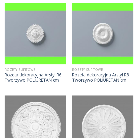
ROZETY SUFITOWE
ROZETY SUFITOWE
Rozeta dekoracyjna Arstyl R6
Rozeta dekoracyjna Arstyl R8
Tworzywo POLIURETAN cm
Tworzywo POLIURETAN cm