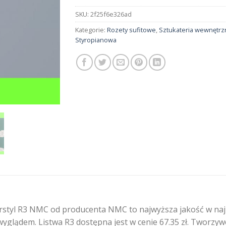
SKU:
2f25f6e326ad
Kategorie:
Rozety sufitowe
,
Sztukateria wewnętrz
Styropianowa
rstyl R3 NMC od producenta NMC to najwyższa jakość w najn
wyglądem. Listwa R3 dostępna jest w cenie 67.35 zł. Tworz