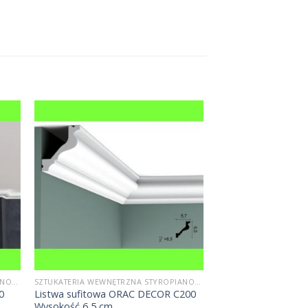
SZTUKATERIA WEWNĘTRZNA STYROPIANOWA
SZTUKATERIA WEWNĘTRZNA STYROPIANOWA
0
Listwa sufitowa ORAC DECOR C200
Wysokość 6,5 cm