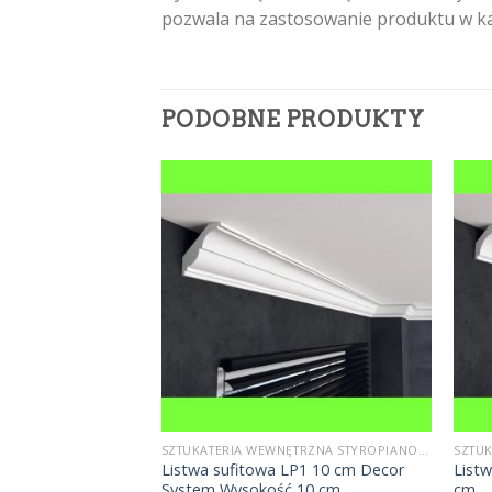
pozwala na zastosowanie produktu w k
PODOBNE PRODUKTY
SZTUKATERIA WEWNĘTRZNA STYROPIANOWA
SZTUKATERIA WEWNĘTRZNA STYROPIANOWA
wa sufitowa FE8
Listwa sufitowa LP1 10 cm Decor
List
System Wysokość 10 cm
cm