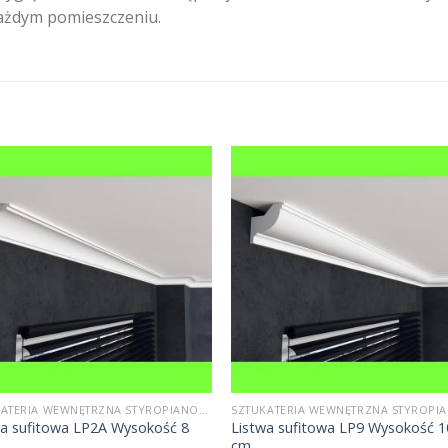
ażdym pomieszczeniu.
SZTUKATERIA WEWNĘTRZNA STYROPIANOWA
wa sufitowa LP2A Wysokość 8
Listwa sufitowa LP9 Wysokość 1
cm