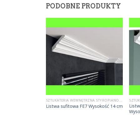
PODOBNE PRODUKTY
SZTUKATERIA WEWNĘTRZNA STYROPIANOWA
SZTUKATERIA WEWNĘTRZNA STYROPIANOWA
C220 Orac Decor
List
Listwa sufitowa FE7 Wysokość 14 cm
Wyso