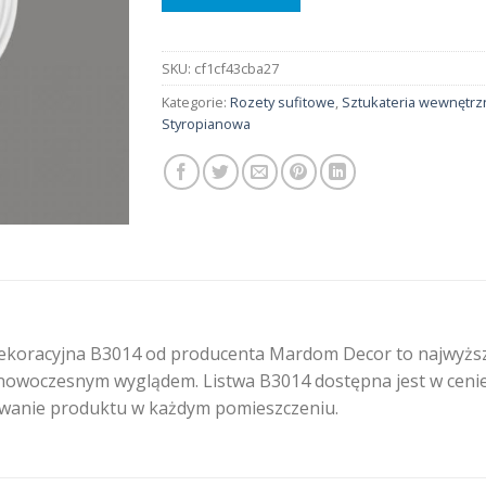
SKU:
cf1cf43cba27
Kategorie:
Rozety sufitowe
,
Sztukateria wewnętrz
Styropianowa
ekoracyjna B3014 od producenta Mardom Decor to najwyższa 
i nowoczesnym wyglądem. Listwa B3014 dostępna jest w cen
owanie produktu w każdym pomieszczeniu.