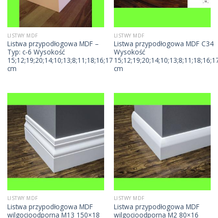
LISTWY MDF
LISTWY MDF
Listwa przypodłogowa MDF –
Listwa przypodłogowa MDF C34
Typ: c-6 Wysokość
Wysokość
15;12;19;20;14;10;13;8;11;18;16;17
15;12;19;20;14;10;13;8;11;18;16;1
cm
cm
LISTWY MDF
LISTWY MDF
Listwa przypodłogowa MDF
Listwa przypodłogowa MDF
wilgocioodporna M13 150×18
wilgocioodporna M2 80×16