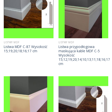
LISTWY MDF
LISTWY MDF
Listwa MDF C-87 Wysokość
Listwa przypodłogowa
15;19;20;18;16;17 cm
maskująca kable MDF C-5
Wysokość
15;12;19;20;14;10;13;11;18;16;17
cm