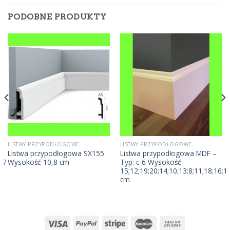
PODOBNE PRODUKTY
LISTWY PRZYPODŁOGOWE
LISTWY PRZYPODŁOGOWE
ć
Listwa przypodłogowa SX155
Listwa przypodłogowa MDF –
;17
Wysokość 10,8 cm
Typ: c-6 Wysokość
15;12;19;20;14;10;13;8;11;18;16;1
cm