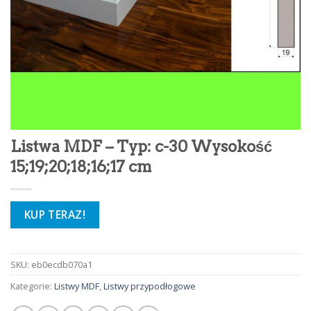
Listwa MDF – Typ: c-30 Wysokość
15;19;20;18;16;17 cm
KUP TERAZ!
SKU:
eb0ecdb070a1
Kategorie:
Listwy MDF
,
Listwy przypodłogowe