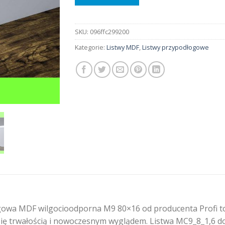
SKU:
096ffc299200
Kategorie:
Listwy MDF
,
Listwy przypodłogowe
owa MDF wilgocioodporna M9 80×16 od producenta Profi to n
ę trwałością i nowoczesnym wyglądem. Listwa MC9_8_1,6 dos