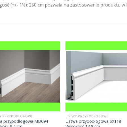
ługość (+/- 1%): 250 cm pozwala na zastosowanie produktu 
WY PRZYPODŁOGOWE
LISTWY PRZYPODŁOGOWE
wa przypodłogowa MD094
Listwa przypodłogowa SX118
kość 9,4 cm
Wysokość 13,8 cm