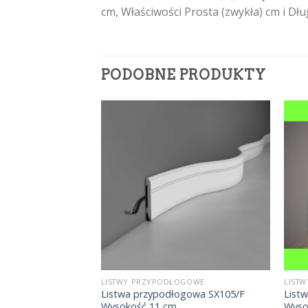
cm, Właściwości Prosta (zwykła) cm i D
PODOBNE PRODUKTY
OGOWE
LISTWY PRZYPODŁOGOWE
LIST
: c-13 Wysokość
Listwa przypodłogowa SX105/F
List
;17 cm
Wysokość 11 cm
Wyso