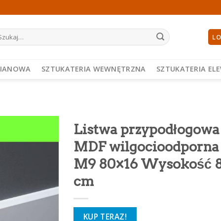
ukaj:
LO
PIANOWA
SZTUKATERIA WEWNĘTRZNA
SZTUKATERIA EL
Listwa przypodłogowa
MDF wilgocioodporna
M9 80×16 Wysokość 
cm
KUP TERAZ!