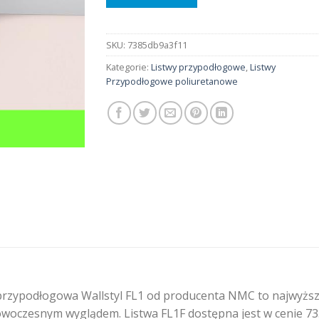
SKU:
7385db9a3f11
Kategorie:
Listwy przypodłogowe
,
Listwy
Przypodłogowe poliuretanowe
przypodłogowa Wallstyl FL1 od producenta NMC to najwyższa
owoczesnym wyglądem. Listwa FL1F dostępna jest w cenie 73.