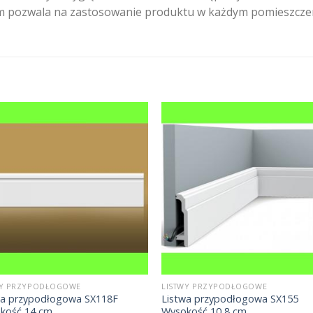
0 cm pozwala na zastosowanie produktu w każdym pomieszcze
WY PRZYPODŁOGOWE
LISTWY PRZYPODŁOGOWE
wa przypodłogowa SX118F
Listwa przypodłogowa SX155
kość 14 cm
Wysokość 10,8 cm