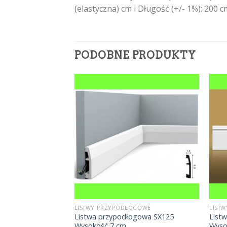
(elastyczna) cm i Długość (+/- 1%): 20
PODOBNE PRODUKTY
OGOWE
LISTWY PRZYPODŁOGOWE
LIST
ogowa MD360
Listwa przypodłogowa SX125
List
m
Wysokość 7 cm
Wyso