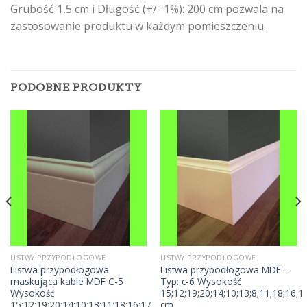
Grubość 1,5 cm i Długość (+/- 1%): 200 cm pozwala na
zastosowanie produktu w każdym pomieszczeniu.
PODOBNE PRODUKTY
LISTWY PRZYPODŁOGOWE
LISTWY PRZYPODŁOGOWE
Listwa przypodłogowa
Listwa przypodłogowa MDF –
maskująca kable MDF C-5
Typ: c-6 Wysokość
Wysokość
15;12;19;20;14;10;13;8;11;18;16;1
15;12;19;20;14;10;13;11;18;16;17
cm