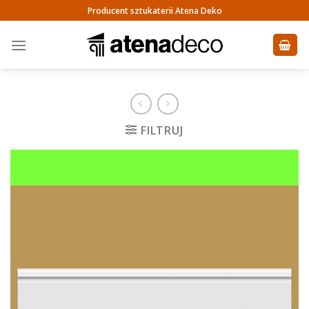
Skip
Producent sztukaterii Atena Deko
to
content
FILTRUJ