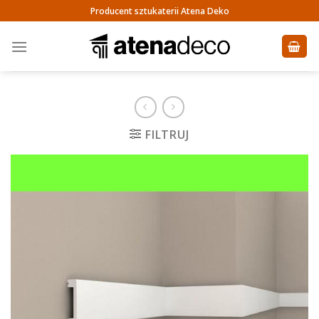
Skip
Producent sztukaterii Atena Deko
to
content
FILTRUJ