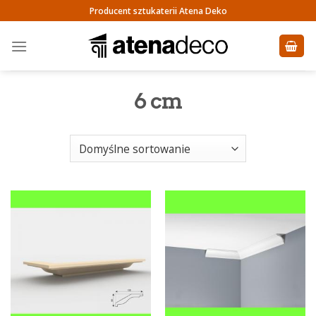
Skip
Producent sztukaterii Atena Deko
to
content
6 cm