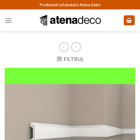
Skip
Producent sztukaterii Atena Deko
to
content
FILTRUJ