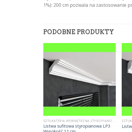
1%): 200 cm pozwala na zastosowanie p
PODOBNE PRODUKTY
SZTUKATERIA WEWNĘTRZNA STYROPIANOWA
SZTUKATERIA WEWNĘTRZNA STYROPIANOWA
Listwa sufitowa styropianowa LP3
LP5 Wysokość 6 cm
List
Wysokość 12 cm