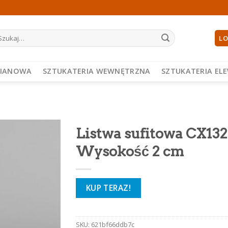
ukaj:
LO
PIANOWA
SZTUKATERIA WEWNĘTRZNA
SZTUKATERIA EL
Listwa sufitowa CX132
Wysokość 2 cm
KUP TERAZ!
SKU:
621bf66ddb7c