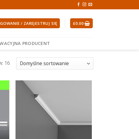
GOWANIE / ZAREJESTRUJ SIĘ
£
0.00
EWACYJNA PRODUCENT
w: 16