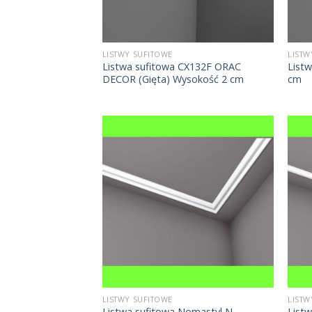
LISTWY SUFITOWE
LISTW
Listwa sufitowa CX132F ORAC
List
DECOR (Gięta) Wysokość 2 cm
cm
LISTWY SUFITOWE
LISTW
Listwa sufitowa Nomastyl N
List