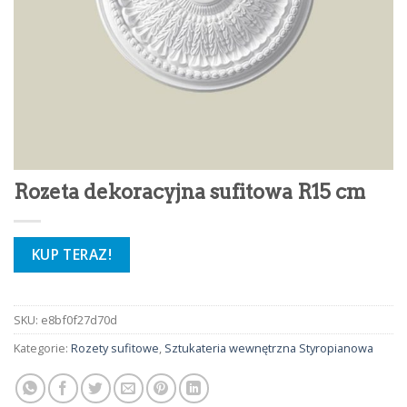
Rozeta dekoracyjna sufitowa R15 cm
KUP TERAZ!
SKU:
e8bf0f27d70d
Kategorie:
Rozety sufitowe
,
Sztukateria wewnętrzna Styropianowa