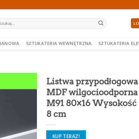
ukaj:
LO
PIANOWA
SZTUKATERIA WEWNĘTRZNA
SZTUKATERIA EL
Listwa przypodłogowa
MDF wilgocioodporna
M91 80×16 Wysokość
8 cm
KUP TERAZ!