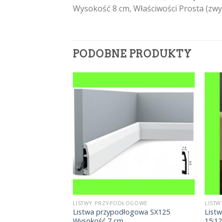
Wysokość 8 cm, Właściwości Prosta (zwy
PODOBNE PRODUKTY
OGOWE
LISTWY PRZYPODŁOGOWE
LIST
ogowa MD094
Listwa przypodłogowa SX125
List
Wysokość 7 cm
15;12