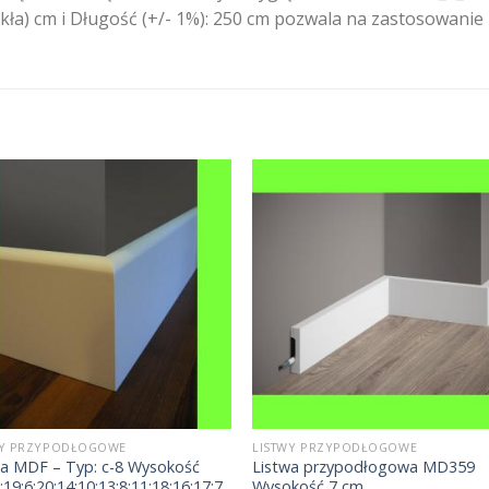
kła) cm i Długość (+/- 1%): 250 cm pozwala na zastosowani
WY PRZYPODŁOGOWE
LISTWY PRZYPODŁOGOWE
wa MDF – Typ: c-8 Wysokość
Listwa przypodłogowa MD359
;19;6;20;14;10;13;8;11;18;16;17;7
Wysokość 7 cm