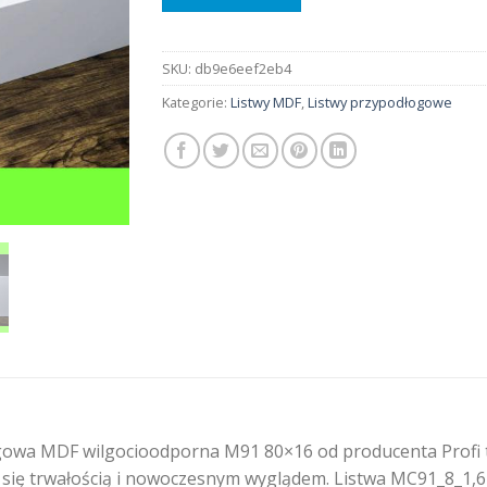
SKU:
db9e6eef2eb4
Kategorie:
Listwy MDF
,
Listwy przypodłogowe
owa MDF wilgocioodporna M91 80×16 od producenta Profi to 
ię trwałością i nowoczesnym wyglądem. Listwa MC91_8_1,6 do