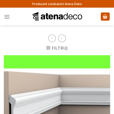
Skip
Producent sztukaterii Atena Deko
to
content
FILTRUJ