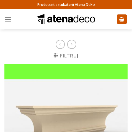
Skip
Producent sztukaterii Atena Deko
to
content
FILTRUJ