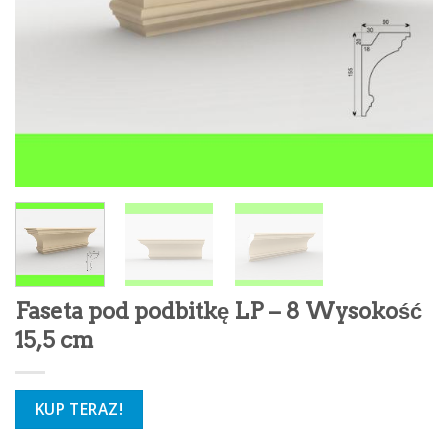
Faseta pod podbitkę LP – 8 Wysokość
15,5 cm
KUP TERAZ!